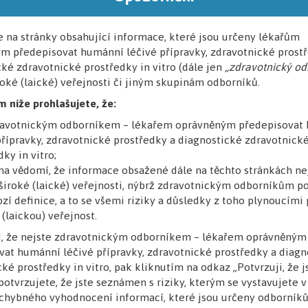
. MUDr. Filip Rob, Ph.D.
doc. MUDr. Miloslav Salav
e na stránky obsahující informace, které jsou určeny lékařům
m předepisovat humánní léčivé přípravky, zdravotnické prost
ké zdravotnické prostředky in vitro (dále jen
„zdravotnický od
roké (laické) veřejnosti či jiným skupinám odborníků.
m níže prohlašujete, že:
dravotnickým odborníkem – lékařem oprávněným předepisovat
přípravky, zdravotnické prostředky a diagnostické zdravotnick
ky in vitro;
na vědomí, že informace obsažené dále na těchto stránkách ne
UDr. Jakub Novosad, Ph.D.
doc. MUDr. Petr Matoušek, P
široké (laické) veřejnosti, nýbrž zdravotnickým odborníkům p
zí definice, a to se všemi riziky a důsledky z toho plynoucími 
 (laickou) veřejnost.
d, že nejste zdravotnickým odborníkem – lékařem oprávněným
vat humánní léčivé přípravky, zdravotnické prostředky a diagn
ké prostředky in vitro, pak kliknutím na odkaz „Potvrzuji, že 
otvrzujete, že jste seznámen s riziky, kterým se vystavujete 
hybného vyhodnocení informací, které jsou určeny odborník