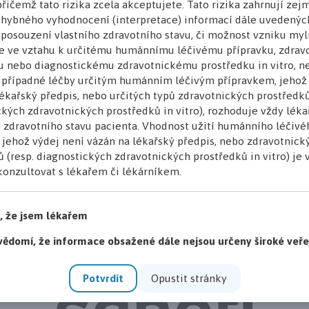
řičemž tato rizika zcela akceptujete. Tato rizika zahrnují ze
hybného vyhodnocení (interpretace) informací dále uvedenýc
posouzení vlastního zdravotního stavu, či možnost vzniku my
e ve vztahu k určitému humánnímu léčivému přípravku, zdra
u nebo diagnostickému zdravotnickému prostředku in vitro, n
 případné léčby určitým humánním léčivým přípravkem, jehož 
ékařský předpis, nebo určitých typů zdravotnických prostředků
Přihlaste se
Nenechte si ujít žádnou novinku!
kých zdravotnických prostředků in vitro), rozhoduje vždy léka
k odběru
 zdravotního stavu pacienta. Vhodnost užití humánního léčivé
newsletteru
, jehož výdej není vázán na lékařský předpis, nebo zdravotnick
 (resp. diagnostických zdravotnických prostředků in vitro) je
onzultovat s lékařem či lékárníkem.
i, že jsem lékařem
Hlavní partner inzerce
vědomí, že informace obsažené dále nejsou určeny široké veře
Potvrdit
Opustit stránky