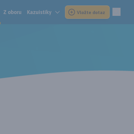
Z oboru
Kazuistiky
Vložte dotaz