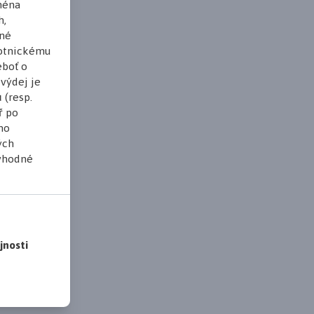
jména
h,
lné
votnickému
eboť o
výdej je
 (resp.
ř po
ho
ých
 vhodné
jnosti