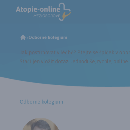
»
Odborné kolegium
Jak postupovat v léčbě? Ptejte se špiček v obor
Stačí jen vložit dotaz. Jednoduše, rychle,
online
.
Odborné kolegium