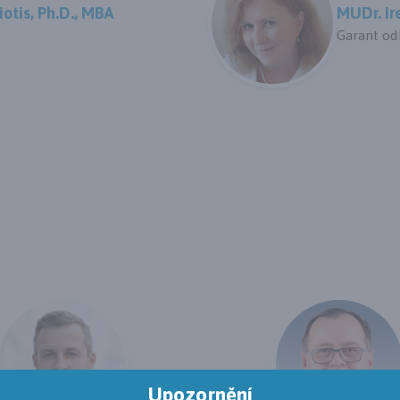
otis, Ph.D., MBA
MUDr. Ir
Garant od
Upozornění