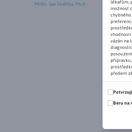
lékařům, p
MUDr. Jan Vodička, Ph.D.
možnost c
chybného 
preferenc
prostředk
vhodnosti
vázán na l
diagnostic
posouzení
přípravku
prostředků
předem zk
Potvrzuj
Beru na 