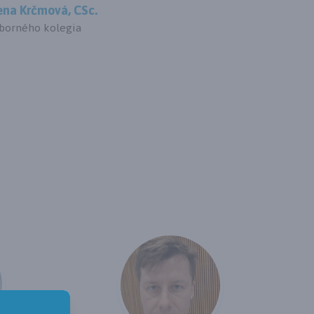
ena Krčmová, CSc.
borného kolegia