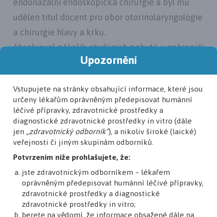
endonazální endoskopická chirurgie a byl mu
udělen titul docent pro obor otorinolaryngologie
a chirurgie hlavy a krku.
Absolvoval několik studijních pobytů v zahraničí
Upozornění
(Salzburg, Pittsburgh, New York, Stanford). Je
členem České společnosti otorinolaryngologie a
Vstupujete na stránky obsahující informace, které jsou
chirurgie hlavy a krku ČLS JEP, České společnosti
určeny lékařům oprávněným předepisovat humánní
pro výzkum spánku a spánkovou medicínu a
léčivé přípravky, zdravotnické prostředky a
diagnostické zdravotnické prostředky in vitro (dále
Evropské rinologické společnosti. Pedagogicky
jen
„zdravotnický odborník“
), a nikoliv široké (laické)
působí na Lékařské fakultě Ostravské univerzity.
veřejnosti či jiným skupinám odborníků.
Odborně se zabývá otorinolaryngologií v celé
Potvrzením níže prohlašujete, že:
šíři, předmětem zvláštního zájmu jsou
jste zdravotnickým odborníkem – lékařem
rinochirurgie, chirurgie spodiny lební, chirurgie
oprávněným předepisovat humánní léčivé přípravky,
zdravotnické prostředky a diagnostické
očnice, operace slzných cest a chirurgická léčba
zdravotnické prostředky in vitro;
chrápání, chirurgie štítné žlázy a onkochirurgie.
berete na vědomí, že informace obsažené dále na