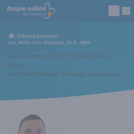
»
Odborné kolegium
»
doc. MUDr. Petr Matoušek, Ph.D., MBA
Jak postupovat v léčbě? Ptejte se špiček v
oboru!
Stačí jen vložit dotaz. Jednoduše, rychle,
online
.