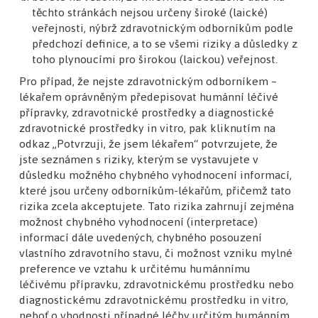
těchto stránkách nejsou určeny široké (laické)
Je autorem tří monografií, kapitol v 20
veřejnosti, nýbrž zdravotnickým odborníkům podle
monografiích, publikoval 106 prací (56
předchozí definice, a to se všemi riziky a důsledky z
v impaktovaných časopisech).
toho plynoucími pro širokou (laickou) veřejnost.
Pro případ, že nejste zdravotnickým odborníkem –
Zobrazit všechny členy
lékařem oprávněným předepisovat humánní léčivé
přípravky, zdravotnické prostředky a diagnostické
zdravotnické prostředky in vitro, pak kliknutím na
odkaz „Potvrzuji, že jsem lékařem“ potvrzujete, že
jste seznámen s riziky, kterým se vystavujete v
důsledku možného chybného vyhodnocení informací,
které jsou určeny odborníkům-lékařům, přičemž tato
Nenechte si ujít žádnou novinku!
rizika zcela akceptujete. Tato rizika zahrnují zejména
možnost chybného vyhodnocení (interpretace)
Přihlaste se
informací dále uvedených, chybného posouzení
k odběru
vlastního zdravotního stavu, či možnost vzniku mylné
newsletteru
preference ve vztahu k určitému humánnímu
léčivému přípravku, zdravotnickému prostředku nebo
diagnostickému zdravotnickému prostředku in vitro,
neboť o vhodnosti případné léčby určitým humánním