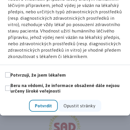
léčivým přípravkem, jehož výdej je vázán na lékařský
předpis, nebo určitých typů zdravotnických prostředků
Hlavní partner inzerce
(resp. diagnostických zdravotnických prostředků in
vitro), rozhoduje vždy lékař po posouzení zdravotního
stavu pacienta. Vhodnost užití humánního léčivého
přípravku, jehož výdej není vázán na lékařský předpis,
nebo zdravotnických prostředků (resp. diagnostických
zdravotnických prostředků in vitro) je vhodné předem
Partneři projektu
zkonzultovat s lékařem či lékárníkem.
Potvrzuji, že jsem lékařem
Beru na vědomí, že informace obsažené dále nejsou
určeny široké veřejnosti
Potvrdit
Opustit stránky