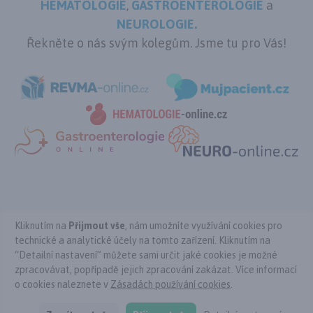
HEMATOLOGIE
,
GASTROENTEROLOGIE
a
NEUROLOGIE.
Řekněte o nás svým kolegům. Jsme tu pro Vás!
Kliknutím na
Přijmout vše
, nám umožníte využívání cookies pro
Kontakt
Podmínky použití
Ochrana osobních údajů
technické a analytické účely na tomto zařízení. Kliknutím na
Cookies
Nastavení cookies
“Detailní nastavení” můžete sami určit jaké cookies je možné
Copyright © Atopie-online-mezioborove.cz 2026
zpracovávat, popřípadě jejich zpracování zakázat. Více informací
Powered by Pears Health Cyber Europe, s.r.o. All Rights Reserved.
o cookies naleznete v
Zásadách používání cookies
.
Tyto stránky určené výhradně pro odbornou lékařskou veřejnost
vznikly ve spolupráci s
EUNI.cz.