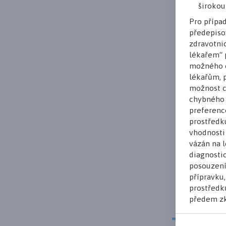
širokou
Pro přípa
předepiso
zdravotnic
lékařem“ p
možného c
lékařům, p
možnost c
chybného 
preferenc
prostředk
vhodnosti
vázán na l
diagnostic
posouzení
přípravku
prostředků
předem zk