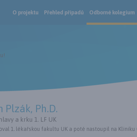
O projektu
Přehled případů
Odborné kolegium
u!
n Plzák, Ph.D.
hlavy a krku 1. LF UK
al 1. lékařskou fakultu UK a poté nastoupil na Kliniku O