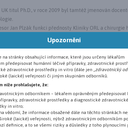
LF UK titul Ph.D., v roce 2009 byl tamtéž jmenován docen
logie.
or Jan Plzák funkci přednosty Kliniky ORL a chirurgie h
identa Evropské konfederace otorinolaryngologie a chir
Upozornění
and Neck Surgery, CEORL-HNS), od roku 2020 je předsed
EP.
e na stránky obsahující informace, které jsou určeny lékařům
lematiku rinologie, chirurgie baze lební, onkologie hlav
m předepisovat humánní léčivé přípravky, zdravotnické prost
ké zdravotnické prostředky in vitro (dále jen
„zdravotnický od
roké (laické) veřejnosti či jiným skupinám odborníků.
leny
m níže prohlašujete, že:
dravotnickým odborníkem – lékařem oprávněným předepisovat
přípravky, zdravotnické prostředky a diagnostické zdravotnick
ky in vitro;
na vědomí, že informace obsažené dále na těchto stránkách ne
široké (laické) veřejnosti, nýbrž zdravotnickým odborníkům p
Přihlaste se
zí definice, a to se všemi riziky a důsledky z toho plynoucími 