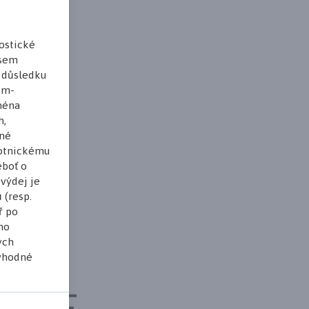
ostické
jsem
v důsledku
ům-
jména
h,
lné
votnickému
eboť o
výdej je
 (resp.
ř po
ho
ých
 vhodné