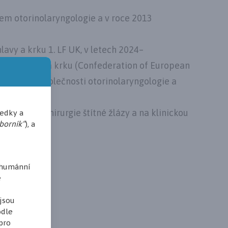
tem otorinolaryngologie a v roce 2013
lavy a krku 1. LF UK, v letech 2024–
urgie hlavy a krku (Confederation of European
ou České společnosti otorinolaryngologie a
y a krku, chirurgie štítné žlázy a na klinickou
ředky a
borník“
), a
 humánní
é
jsou
odle
pro