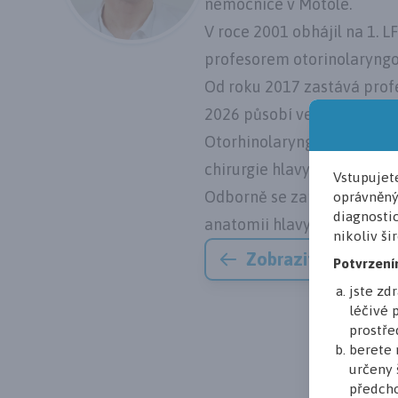
nemocnice v Motole.
V roce 2001 obhájil na 1. 
profesorem otorinolaryngo
Od roku 2017 zastává profes
2026 působí ve funkci prez
Otorhinolaryngology Head 
chirurgie hlavy a krku ČLS J
Vstupujet
Odborně se zaměřuje na prob
oprávněný
diagnostic
anatomii hlavy a krku.
nikoliv ši
Zobrazit všechny č
Potvrzení
jste z
léčivé 
prostřed
berete 
určeny 
předcho