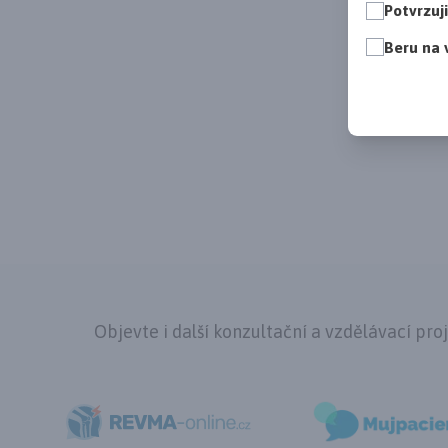
Potvrzuj
Beru na 
Objevte i další konzultační a vzdělávací pro