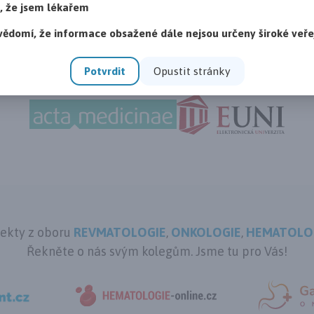
i, že jsem lékařem
vědomí, že informace obsažené dále nejsou určeny široké veře
Odborní partneři
Potvrdit
Opustit stránky
jekty z oboru
REVMATOLOGIE
,
ONKOLOGIE
,
HEMATOLO
Řekněte o nás svým kolegům. Jsme tu pro Vás!