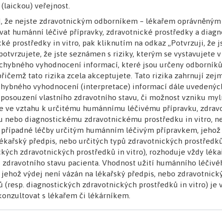
Nenechte si ujít žádnou novinku!
k odběru
 (laickou) veřejnost.
newsletteru
d, že nejste zdravotnickým odborníkem – lékařem oprávněným
vat humánní léčivé přípravky, zdravotnické prostředky a diagn
ké prostředky in vitro, pak kliknutím na odkaz „Potvrzuji, že 
otvrzujete, že jste seznámen s riziky, kterým se vystavujete 
hybného vyhodnocení informací, které jsou určeny odborník
řičemž tato rizika zcela akceptujete. Tato rizika zahrnují ze
hybného vyhodnocení (interpretace) informací dále uvedenýc
Hlavní partner inzerce
posouzení vlastního zdravotního stavu, či možnost vzniku my
e ve vztahu k určitému humánnímu léčivému přípravku, zdra
u nebo diagnostickému zdravotnickému prostředku in vitro, n
 případné léčby určitým humánním léčivým přípravkem, jehož 
ékařský předpis, nebo určitých typů zdravotnických prostředků
kých zdravotnických prostředků in vitro), rozhoduje vždy léka
 zdravotního stavu pacienta. Vhodnost užití humánního léčivé
Partneři projektu
, jehož výdej není vázán na lékařský předpis, nebo zdravotnick
 (resp. diagnostických zdravotnických prostředků in vitro) je
onzultovat s lékařem či lékárníkem.