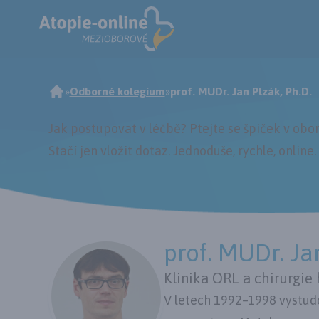
»
Odborné kolegium
»
prof. MUDr. Jan Plzák, Ph.D.
Jak postupovat v léčbě? Ptejte se špiček v obor
Stačí jen vložit dotaz. Jednoduše, rychle,
online
.
prof. MUDr. Ja
Klinika ORL a chirurgie 
V letech 1992–1998 vystudov