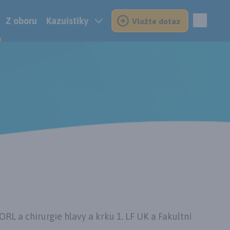
Z oboru
Kazuistiky
Vložte dotaz
RL a chirurgie hlavy a krku 1. LF UK a Fakultní