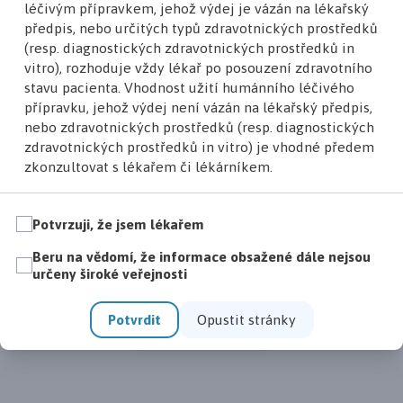
prof. MUDr. Spyridon Gkalpakiotis,
léčivým přípravkem, jehož výdej je vázán na lékařský
Ph.D., MBA
předpis, nebo určitých typů zdravotnických prostředků
18. 4. 2026 21:34
(resp. diagnostických zdravotnických prostředků in
vitro), rozhoduje vždy lékař po posouzení zdravotního
stavu pacienta. Vhodnost užití humánního léčivého
přípravku, jehož výdej není vázán na lékařský předpis,
nebo zdravotnických prostředků (resp. diagnostických
zdravotnických prostředků in vitro) je vhodné předem
zkonzultovat s lékařem či lékárníkem.
Potvrzuji, že jsem lékařem
Nenechte si ujít žádnou novinku!
Beru na vědomí, že informace obsažené dále nejsou
určeny široké veřejnosti
Přihlaste se
k odběru
Potvrdit
Opustit stránky
newsletteru