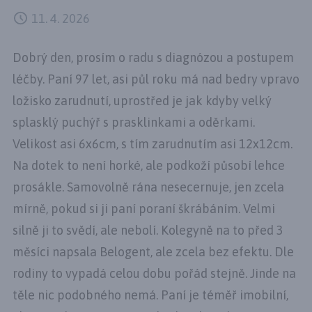
11. 4. 2026
Dobrý den, prosím o radu s diagnózou a postupem
léčby. Paní 97 let, asi půl roku má nad bedry vpravo
ložisko zarudnutí, uprostřed je jak kdyby velký
splasklý puchýř s prasklinkami a oděrkami.
Velikost asi 6x6cm, s tím zarudnutím asi 12x12cm.
Na dotek to není horké, ale podkoží působí lehce
prosákle. Samovolně rána nesecernuje, jen zcela
mírně, pokud si ji paní poraní škrábáním. Velmi
silně ji to svědí, ale nebolí. Kolegyně na to před 3
měsíci napsala Belogent, ale zcela bez efektu. Dle
rodiny to vypadá celou dobu pořád stejně. Jinde na
těle nic podobného nemá. Paní je téměř imobilní,