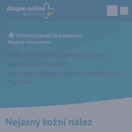
»
Přehled případů
»
Jiné diagnózy
»
Nejasný kožní nález
Nenechte si ujít ty nejzajímavější případy
pacientů z klinické praxe
Inspirujte se. Sdílejte zkušenosti. Vzdělávejte se.
Ptejte se
.
Nejasný kožní nález