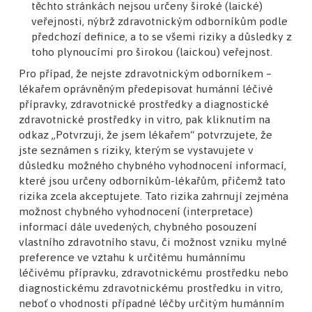
těchto stránkách nejsou určeny široké (laické)
ložisko na kortikoidní externa jako je Belogent,
veřejnosti, nýbrž zdravotnickým odborníkům podle
tak je vhodná kontrola u dermatologa s
předchozí definice, a to se všemi riziky a důsledky z
případným histopatologickým vyšetřením
toho plynoucími pro širokou (laickou) veřejnost.
(biopsie) k verifikaci diagnózy.
Pro případ, že nejste zdravotnickým odborníkem –
lékařem oprávněným předepisovat humánní léčivé
S pozdravy
přípravky, zdravotnické prostředky a diagnostické
zdravotnické prostředky in vitro, pak kliknutím na
odkaz „Potvrzuji, že jsem lékařem“ potvrzujete, že
FR
jste seznámen s riziky, kterým se vystavujete v
důsledku možného chybného vyhodnocení informací,
doc. MUDr. Filip Rob, Ph.D.
které jsou určeny odborníkům-lékařům, přičemž tato
rizika zcela akceptujete. Tato rizika zahrnují zejména
17. 4. 2026 11:22
možnost chybného vyhodnocení (interpretace)
informací dále uvedených, chybného posouzení
vlastního zdravotního stavu, či možnost vzniku mylné
preference ve vztahu k určitému humánnímu
Souhlasim s doc. Robem. Doporucuji aby
léčivému přípravku, zdravotnickému prostředku nebo
pacientka byla vysetrena dermatologem
diagnostickému zdravotnickému prostředku in vitro,
neboť o vhodnosti případné léčby určitým humánním