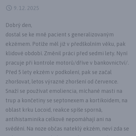
9. 12. 2025
Dobrý den,
dostal se ke mně pacient s generalizovaným
ekzémem. Potíže měl již v předškolním věku, pak
klidové období. Změnil práci před sedmi lety. Nyní
pracuje při kontrole motorů/dříve v bankovnictví/.
Před 5 lety ekzém v podkolení, pak se začal
zhoršovat, letos výrazné zhoršení od července.
Snaží se používat emoliencia, míchané masti na
trup a končetiny se septonexem a kortikoidem, na
oblast krku Locoid, reakce spíše sporná,
antihistaminika celkově nepomáhají ani na
svědění. Na noze občas nateklý ekzém, neví zda se