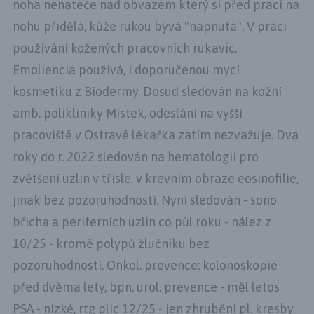
noha nenateče nad obvazem který si před prací na
nohu přidělá, kůže rukou bývá "napnutá". V práci
používání kožených pracovních rukavic.
Emoliencia používá, i doporučenou mycí
kosmetiku z Biodermy. Dosud sledován na kožní
amb. polikliniky Místek, odeslání na vyšší
pracoviště v Ostravě lékařka zatím nezvažuje. Dva
roky do r. 2022 sledován na hematologii pro
zvětšení uzlin v třísle, v krevním obraze eosinofilie,
jinak bez pozoruhodností. Nyní sledován - sono
břicha a periferních uzlin co půl roku - nález z
10/25 - kromě polypů žlučníku bez
pozoruhodností. Onkol. prevence: kolonoskopie
před dvěma lety, bpn, urol. prevence - měl letos
PSA - nízké, rtg plic 12/25 - jen zhrubění pl. kresby