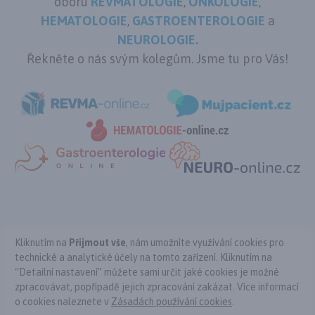
oboru
REVMATOLOGIE
,
ONKOLOGIE
,
HEMATOLOGIE
,
GASTROENTEROLOGIE
a
NEUROLOGIE.
Řekněte o nás svým kolegům. Jsme tu pro Vás!
Kliknutím na
Přijmout vše
, nám umožníte využívání cookies pro
Kontakt
Podmínky použití
Ochrana osobních údajů
technické a analytické účely na tomto zařízení. Kliknutím na
Cookies
Nastavení cookies
“Detailní nastavení” můžete sami určit jaké cookies je možné
Copyright © Atopie-online-mezioborove.cz 2026
zpracovávat, popřípadě jejich zpracování zakázat. Více informací
Powered by Pears Health Cyber Europe, s.r.o. All Rights Reserved.
o cookies naleznete v
Zásadách používání cookies
.
Tyto stránky určené výhradně pro odbornou lékařskou veřejnost