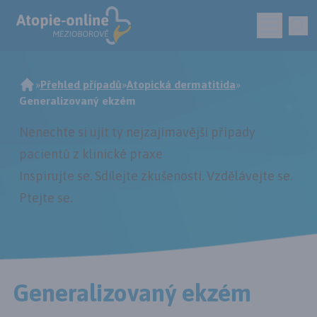
»
Přehled případů
»
Atopická dermatitida
»
Generalizovaný ekzém
Nenechte si ujít ty nejzajímavější případy
pacientů z klinické praxe
Inspirujte se. Sdílejte zkušenosti. Vzdělávejte se.
Ptejte se
.
Generalizovaný ekzém