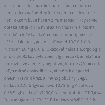
ve stř. poli l.dx., jinak bez patol. Častá nemocnost
není, jednoznačné zlepšení ekzému na dovolené
není, ekzém bývá horší v zim. měsících , kdy se víc
obléká. Objektivně nyní až erytrodermie, plošná
zhrubělá ložiska ekzému, susp. impetiginizace.
Léčen dále na hypertensi, Cosyrel 10/10 1-0-0
Nitresan 10 mg 0-0-1 . Ukazoval nález z alergologie
z roku 2000, kdy byly specif. IgE na zákl. inhalační a
potravinové alergeny negativní, lehce zvýšeno celk
IgE, a mírná eosinofilie. Nyní mám k dispozici
dnešní krevní obraz, a imunoglobuliny: S-IgA
celkové 2,21, S-IgG celkové 10,78 ,S-IgM celkové
0,58 S-IgE celkové >3000,0 B-Hematokrit HCT 0,454
B-Hemoglobin HGB 151 B-Leukocyty WBC 13,9 B-