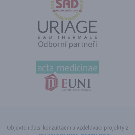
Odborní partneři
Objevte i další konzultační a vzdělávací projekty z