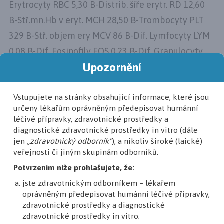
Erytrocyty RBC 5,30 B-Distrib. šíře erytr. RD 12,60
B-Stř.mn.Hb v eryt. MCH 28,50 B-Trombocyty PLT
329 B-Stř. objem ery MCV 86 B-Dif. Lymfocyty LYM
0,08 B-Dif. Eosinofily EOS 0,23 B-Dif. Granulocyty
Upozornění
NEU 0,61 B-Dif. Basofily BASO 0,00 B-Dif. Monocyty
MONO 0,08 B-Abs. počet eosinofilů 3,21 B-Abs.
počet neutrofilů 8,49. Mám v plánu zkusit
Vstupujete na stránky obsahující informace, které jsou
určeny lékařům oprávněným předepisovat humánní
referovat pacienta na Kožní ambulanci FN
léčivé přípravky, zdravotnické prostředky a
Ostrava.
diagnostické zdravotnické prostředky in vitro (dále
jen
„zdravotnický odborník“
), a nikoliv široké (laické)
Moc dopředu děkuji za Váš názor.
veřejnosti či jiným skupinám odborníků.
Potvrzením níže prohlašujete, že:
SDÍLET
jste zdravotnickým odborníkem – lékařem
oprávněným předepisovat humánní léčivé přípravky,
zdravotnické prostředky a diagnostické
zdravotnické prostředky in vitro;