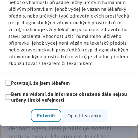
neboť o vhodnosti případné léčby určitým humánním
souhlas s panem profesorem. Určitě provést
léčivým přípravkem, jehož výdej je vázán na lékařský
kožní biopsii a referovat do centra.
předpis, nebo určitých typů zdravotnických prostředků
(resp. diagnostických zdravotnických prostředků in
S pozdravy
vitro), rozhoduje vždy lékař po posouzení zdravotního
stavu pacienta. Vhodnost užití humánního léčivého
přípravku, jehož výdej není vázán na lékařský předpis,
FR
nebo zdravotnických prostředků (resp. diagnostických
zdravotnických prostředků in vitro) je vhodné předem
doc. MUDr. Filip Rob, Ph.D.
zkonzultovat s lékařem či lékárníkem.
12. 12. 2025 19:49
Potvrzuji, že jsem lékařem
Beru na vědomí, že informace obsažené dále nejsou
Vyjádření lékaře k doporučení kolegia
určeny široké veřejnosti
Určitě mi názor kolegů pomohl, působím zrovna
Potvrdit
Opustit stránky
v kraji, kde spojit se s erudovaným
dermatologem, který praktikuje moderní
postupy, bývá někdy problém. Je jich zde