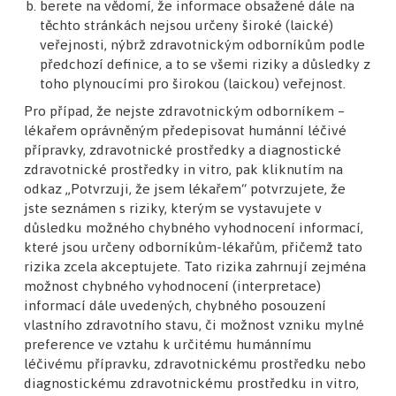
berete na vědomí, že informace obsažené dále na
těchto stránkách nejsou určeny široké (laické)
Reakce: 2
veřejnosti, nýbrž zdravotnickým odborníkům podle
předchozí definice, a to se všemi riziky a důsledky z
toho plynoucími pro širokou (laickou) veřejnost.
Dobrý den,
Pro případ, že nejste zdravotnickým odborníkem –
pokud je pacient v erytrodermii, doporučuji
lékařem oprávněným předepisovat humánní léčivé
přípravky, zdravotnické prostředky a diagnostické
nejprve histologicky potvrdit, že se jedná stale o
zdravotnické prostředky in vitro, pak kliknutím na
atopickou dermatitidu a vyloučit kožní T
odkaz „Potvrzuji, že jsem lékařem“ potvrzujete, že
lymfom.
jste seznámen s riziky, kterým se vystavujete v
důsledku možného chybného vyhodnocení informací,
prof. MUDr. Spyridon Gkalpakiotis,
které jsou určeny odborníkům-lékařům, přičemž tato
Ph.D., MBA
rizika zcela akceptujete. Tato rizika zahrnují zejména
možnost chybného vyhodnocení (interpretace)
10. 12. 2025 21:50
informací dále uvedených, chybného posouzení
vlastního zdravotního stavu, či možnost vzniku mylné
preference ve vztahu k určitému humánnímu
Dobrý den,
léčivému přípravku, zdravotnickému prostředku nebo
diagnostickému zdravotnickému prostředku in vitro,