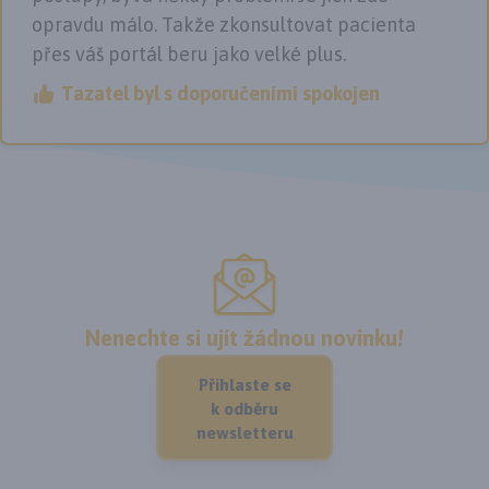
opravdu málo. Takže zkonsultovat pacienta
přes váš portál beru jako velké plus.
Tazatel byl s doporučeními spokojen
Nenechte si ujít žádnou novinku!
Přihlaste se
k odběru
newsletteru