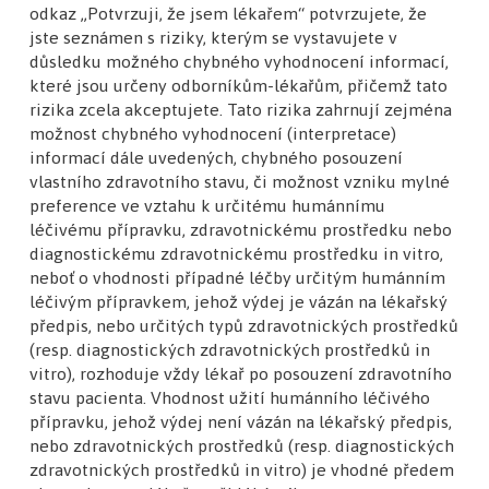
odkaz „Potvrzuji, že jsem lékařem“ potvrzujete, že
onemocnění.
jste seznámen s riziky, kterým se vystavujete v
Celý článek je dostupný na:
důsledku možného chybného vyhodnocení informací,
které jsou určeny odborníkům-lékařům, přičemž tato
https://pubmed.ncbi.nlm.nih.gov/39864440/
rizika zcela akceptujete. Tato rizika zahrnují zejména
možnost chybného vyhodnocení (interpretace)
SDÍLET
informací dále uvedených, chybného posouzení
vlastního zdravotního stavu, či možnost vzniku mylné
preference ve vztahu k určitému humánnímu
léčivému přípravku, zdravotnickému prostředku nebo
diagnostickému zdravotnickému prostředku in vitro,
neboť o vhodnosti případné léčby určitým humánním
léčivým přípravkem, jehož výdej je vázán na lékařský
předpis, nebo určitých typů zdravotnických prostředků
(resp. diagnostických zdravotnických prostředků in
vitro), rozhoduje vždy lékař po posouzení zdravotního
Nenechte si ujít žádnou novinku!
stavu pacienta. Vhodnost užití humánního léčivého
přípravku, jehož výdej není vázán na lékařský předpis,
Přihlaste se
nebo zdravotnických prostředků (resp. diagnostických
k odběru
zdravotnických prostředků in vitro) je vhodné předem
newsletteru