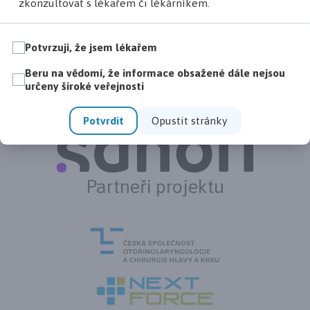
zkonzultovat s lékařem či lékárníkem.
Potvrzuji, že jsem lékařem
Beru na vědomí, že informace obsažené dále nejsou
Hlavní partner inzerce
určeny široké veřejnosti
Potvrdit
Opustit stránky
Partneři projektu