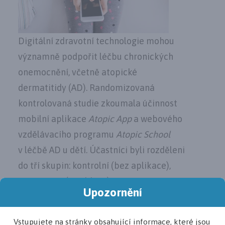
Digitální zdravotní technologie mohou
významně podpořit léčbu chronických
onemocnění, včetně atopické
dermatitidy (AD). Randomizovaná
kontrolovaná studie zkoumala účinnost
mobilní aplikace
Atopic App
a webového
vzdělávacího programu
Atopic School
v léčbě AD u dětí. Účastníci byli rozděleni
do tří skupin: kontrolní (bez aplikace),
pozorovací (s aplikací) a intervenční
Upozornění
(s dohledem).
Výsledky ukázaly, že děti, které používaly
Vstupujete na stránky obsahující informace, které jsou