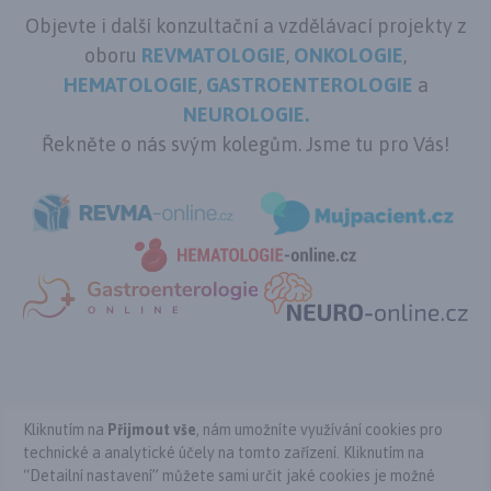
Objevte i další konzultační a vzdělávací projekty z
oboru
REVMATOLOGIE
,
ONKOLOGIE
,
HEMATOLOGIE
,
GASTROENTEROLOGIE
a
NEUROLOGIE.
Řekněte o nás svým kolegům. Jsme tu pro Vás!
Kliknutím na
Přijmout vše
, nám umožníte využívání cookies pro
Kontakt
Podmínky použití
Ochrana osobních údajů
technické a analytické účely na tomto zařízení. Kliknutím na
Cookies
Nastavení cookies
“Detailní nastavení” můžete sami určit jaké cookies je možné