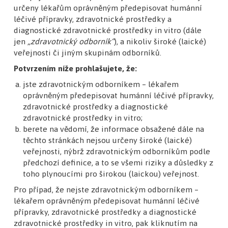
aplikaci alespoň osm dní, zaznamenaly
určeny lékařům oprávněným předepisovat humánní
významnější snížení skóre SCORAD (objektivní
léčivé přípravky, zdravotnické prostředky a
diagnostické zdravotnické prostředky in vitro (dále
závažnost AD) a POEM (subjektivní hodnocení
jen
„zdravotnický odborník“
), a nikoliv široké (laické)
pacientem) ve srovnání s těmi, kdo aplikaci
veřejnosti či jiným skupinám odborníků.
používali méně nebo ji vůbec nepoužívali. To
Potvrzením níže prohlašujete, že:
naznačuje, že pravidelné využívání digitální
jste zdravotnickým odborníkem – lékařem
oprávněným předepisovat humánní léčivé přípravky,
podpory může vést k lepší kontrole
zdravotnické prostředky a diagnostické
onemocnění a vyšší kvalitě života pacientů.
zdravotnické prostředky in vitro;
Studie rovněž potvrdila proveditelnost
berete na vědomí, že informace obsažené dále na
těchto stránkách nejsou určeny široké (laické)
a akceptovatelnost této mobilní zdravotní
veřejnosti, nýbrž zdravotnickým odborníkům podle
intervence v klinické praxi.
předchozí definice, a to se všemi riziky a důsledky z
toho plynoucími pro širokou (laickou) veřejnost.
Závěrem lze říci, že mobilní aplikace mohou
Pro případ, že nejste zdravotnickým odborníkem –
být užitečným doplňkem standardní
lékařem oprávněným předepisovat humánní léčivé
terapie AD, pomáhají pacientům dodržovat
přípravky, zdravotnické prostředky a diagnostické
léčbu a poskytují cenné informace o jejich
zdravotnické prostředky in vitro, pak kliknutím na