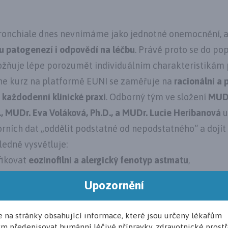
onchiale dnes nevnímáme jako jednotné onemocnění, a
ou patogenezí i odpovědí na léčbu
. Právě proto se do po
žňuje lépe porozumět individuálním charakteristikám pac
ne kurz na platformě EUNI se zaměřuje na
racionální a 
 každodenní klinické praxi
. Odborný tým ve složení
MUDr
D., MUDr. Eva Voláková, Ph.D., a MUDr. Lucie Heribanová
u
orních dat „oddělit podstatné od nepodstatného“ a dojí
ledně vysvětluje:
fikovat
eozinofilní a alergický fenotyp astmatu
,
t
biomarkery
‑ eozinofily, FeNO (frakčně exhalovaný oxid 
Upozornění
stice i monitoraci,
 hrají komorbidity, jako jsou
atopická dermatitida
či
chro
e na stránky obsahující informace, které jsou určeny lékařům
ypizace ovlivňuje
volbu biologické léčby
i celkovou stra
m předepisovat humánní léčivé přípravky, zdravotnické prost