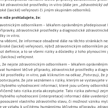
ké zdravotnické prostředky in vitro (dále jen
„zdravotnický od
důraz je kladen na
mezioborovou spolupráci
. Právě propo
roké (laické) veřejnosti či jiným skupinám odborníků.
logie umožňuje komplexní pohled na pacienta, zejména
m níže prohlašujete, že:
kem k volbě konkrétní biologické léčby.
dravotnickým odborníkem – lékařem oprávněným předepisovat
ěnuje také limitacím diagnostiky, například vlivu systém
přípravky, zdravotnické prostředky a diagnostické zdravotnick
y biomarkerů, a nabízí praktická doporučení, kdy a jak v
ky in vitro;
na vědomí, že informace obsažené dále na těchto stránkách ne
ve své praxi setkáváte s pacienty s astmatem a hledáte
široké (laické) veřejnosti, nýbrž zdravotnickým odborníkům p
 přístup k jejich diferenciaci a léčbě, nenechte si tento
zí definice, a to se všemi riziky a důsledky z toho plynoucími 
 (laickou) veřejnost.
absolvovat závěrečný test
a
získat kredity do systému c
d, že nejste zdravotnickým odborníkem – lékařem oprávněným
 studiem kurzu již nyní a rozšiřte si znalosti o moderní,
vat humánní léčivé přípravky, zdravotnické prostředky a diagn
e pomoci zpřesnit léčebná rozhodnutí ve vaší každodenn
ké prostředky in vitro, pak kliknutím na odkaz „Potvrzuji, že 
otvrzujete, že jste seznámen s riziky, kterým se vystavujete 
hybného vyhodnocení informací, které jsou určeny odborník
řičemž tato rizika zcela akceptujete. Tato rizika zahrnují ze
hybného vyhodnocení (interpretace) informací dále uvedenýc
posouzení vlastního zdravotního stavu, či možnost vzniku my
Přihlaste se
e ve vztahu k určitému humánnímu léčivému přípravku, zdra