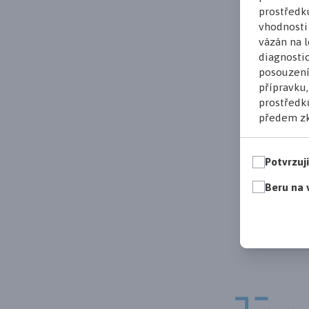
prostředk
vhodnosti
vázán na l
diagnostic
posouzení
přípravku
prostředků
předem zk
Potvrzuj
Beru na 