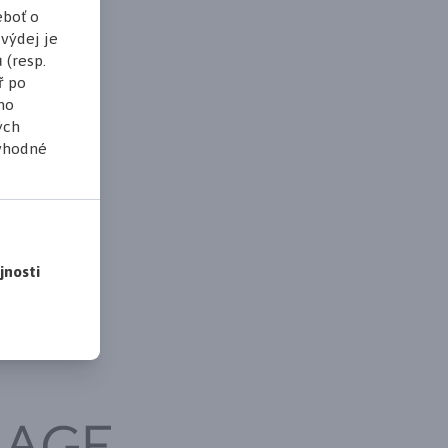
eboť o
výdej je
 (resp.
ř po
ho
ých
 vhodné
jnosti