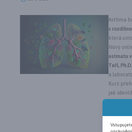
Asthma br
s rozdíln
která umo
Nový onli
astmatu v
Teřl, Ph.
a laborat
Kurz přeh
jak identi
jak využí
‑ v diagno
jakou roli
Vstupujet
jak fenot
oprávněný