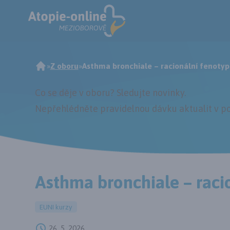
»
Z oboru
»
Asthma bronchiale – racionální fenotyp
Co se děje v oboru? Sledujte novinky.
Nepřehlédněte pravidelnou dávku aktualit v po
Asthma bronchiale – raci
EUNI kurzy
26. 5. 2026