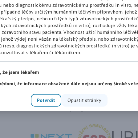
Nenechte si ujít žádnou novinku!
k odběru
u nebo diagnostickému zdravotnickému prostředku in vitro, n
newsletteru
 případné léčby určitým humánním léčivým přípravkem, jehož 
ékařský předpis, nebo určitých typů zdravotnických prostředků
kých zdravotnických prostředků in vitro), rozhoduje vždy léka
 zdravotního stavu pacienta. Vhodnost užití humánního léčivé
, jehož výdej není vázán na lékařský předpis, nebo zdravotnick
 (resp. diagnostických zdravotnických prostředků in vitro) je
onzultovat s lékařem či lékárníkem.
Hlavní partner inzerce
i, že jsem lékařem
vědomí, že informace obsažené dále nejsou určeny široké veře
Potvrdit
Opustit stránky
Partneři projektu