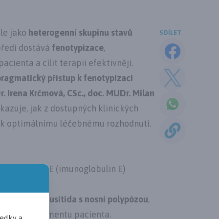
le jako
heterogenní skupinu stavů
SDÍLET
předí dostává
fenotypizace
,
ienta a cílit terapii efektivněji.
pragmatický přístup k fenotypizaci
. Irena Krčmová, CSc., doc. MUDr. Milan
kazuje, jak z dostupných klinických
t k optimálnímu léčebnému rozhodnutí.
dusnatý) a IgE (imunoglobulin E)
nická rinosinusitida s nosní polypózou
,
tegii managementu pacienta.
ředky a