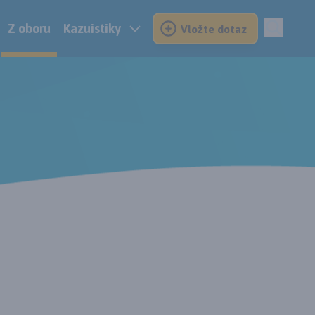
Z oboru
Kazuistiky
Vložte dotaz