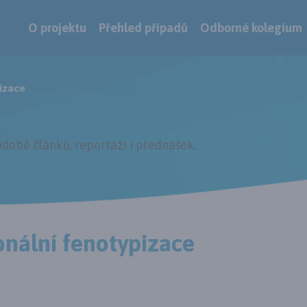
O projektu
Přehled případů
Odborné kolegium
izace
době článků, reportáží i přednášek.
onální fenotypizace