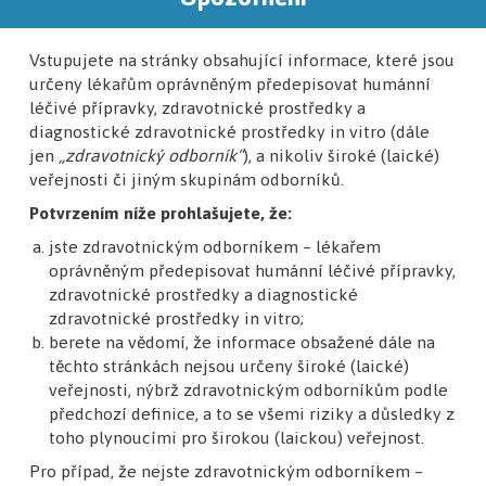
Nenechte si ujít žádnou novinku!
Vstupujete na stránky obsahující informace, které jsou
Přihlaste se
určeny lékařům oprávněným předepisovat humánní
k odběru
léčivé přípravky, zdravotnické prostředky a
newsletteru
diagnostické zdravotnické prostředky in vitro (dále
jen
„zdravotnický odborník“
), a nikoliv široké (laické)
veřejnosti či jiným skupinám odborníků.
Potvrzením níže prohlašujete, že:
Přečtěte si novinky z oboru
jste zdravotnickým odborníkem – lékařem
oprávněným předepisovat humánní léčivé přípravky,
zdravotnické prostředky a diagnostické
zdravotnické prostředky in vitro;
berete na vědomí, že informace obsažené dále na
těchto stránkách nejsou určeny široké (laické)
veřejnosti, nýbrž zdravotnickým odborníkům podle
předchozí definice, a to se všemi riziky a důsledky z
toho plynoucími pro širokou (laickou) veřejnost.
Pro případ, že nejste zdravotnickým odborníkem –