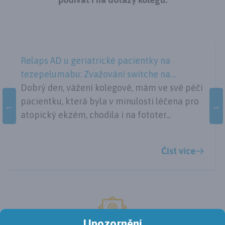
Relaps AD u geriatrické pacientky na
tezepelumabu: Zvažování switche na
dupilumab
Dobrý den, vážení kolegové, mám ve své péči
pacientku, která byla v minulosti léčena pro
atopický ekzém, chodila i na fototer...
Číst více
Upozornění