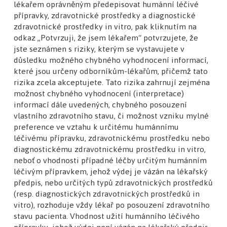
lékařem oprávněným předepisovat humánní léčivé
přípravky, zdravotnické prostředky a diagnostické
zdravotnické prostředky in vitro, pak kliknutím na
odkaz „Potvrzuji, že jsem lékařem“ potvrzujete, že
jste seznámen s riziky, kterým se vystavujete v
Pozvánka na 33. Slámův ORL den: Zaměřeno na
důsledku možného chybného vyhodnocení informací,
biologickou a protonovou léčbu
které jsou určeny odborníkům-lékařům, přičemž tato
rizika zcela akceptujete. Tato rizika zahrnují zejména
možnost chybného vyhodnocení (interpretace)
informací dále uvedených, chybného posouzení
vlastního zdravotního stavu, či možnost vzniku mylné
preference ve vztahu k určitému humánnímu
léčivému přípravku, zdravotnickému prostředku nebo
diagnostickému zdravotnickému prostředku in vitro,
neboť o vhodnosti případné léčby určitým humánním
léčivým přípravkem, jehož výdej je vázán na lékařský
předpis, nebo určitých typů zdravotnických prostředků
(resp. diagnostických zdravotnických prostředků in
vitro), rozhoduje vždy lékař po posouzení zdravotního
stavu pacienta. Vhodnost užití humánního léčivého