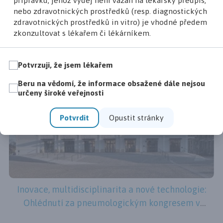
přípravku, jehož výdej není vázán na lékařský předpis,
Ohlédnutí za 21. kongresem dermatovenerologů v
nebo zdravotnických prostředků (resp. diagnostických
Olomouci: Podívejte se na videokomentář
zdravotnických prostředků in vitro) je vhodné předem
zkonzultovat s lékařem či lékárníkem.
Potvrzuji, že jsem lékařem
Beru na vědomí, že informace obsažené dále nejsou
určeny široké veřejnosti
Potvrdit
Opustit stránky
Inovace, multidisciplinarita a nové technologie:
Ohlédnutí za pneumologickým kongresem v
plzeňském TechToweru