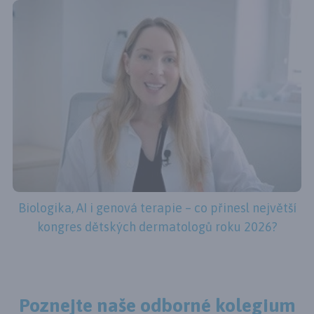
Biologika, AI i genová terapie – co přinesl největší
kongres dětských dermatologů roku 2026?
Poznejte naše odborné kolegium